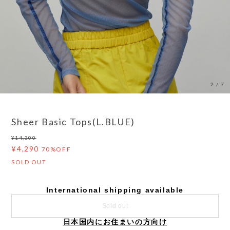
2
/
7
Sheer Basic Tops(L.BLUE)
¥14,300
¥4,290
70%OFF
SOLD OUT
International shipping available
Sold out
日本国内にお住まいの方向け