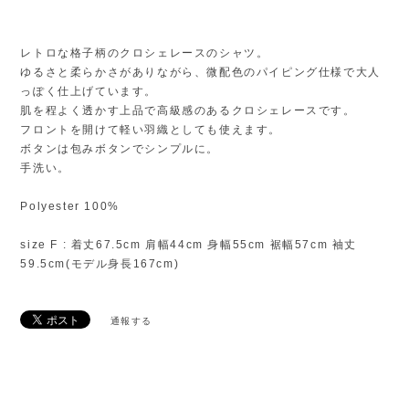
レトロな格子柄のクロシェレースのシャツ。
ゆるさと柔らかさがありながら、微配色のパイピング仕様で大人
っぽく仕上げています。
肌を程よく透かす上品で高級感のあるクロシェレースです。
フロントを開けて軽い羽織としても使えます。
ボタンは包みボタンでシンプルに。
手洗い。
Polyester 100%
size F : 着丈67.5cm 肩幅44cm 身幅55cm 裾幅57cm 袖丈
59.5cm(モデル身長167cm)
通報する