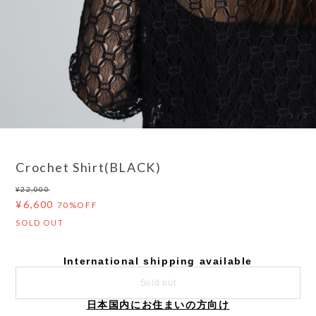
3
/
7
Crochet Shirt(BLACK)
¥22,000
¥6,600
70%OFF
SOLD OUT
International shipping available
Sold out
日本国内にお住まいの方向け