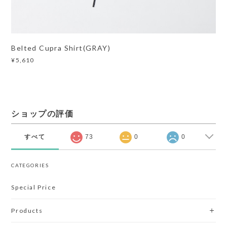
Belted Cupra Shirt(GRAY)
¥5,610
ショップの評価
すべて
73
0
0
CATEGORIES
Special Price
Products