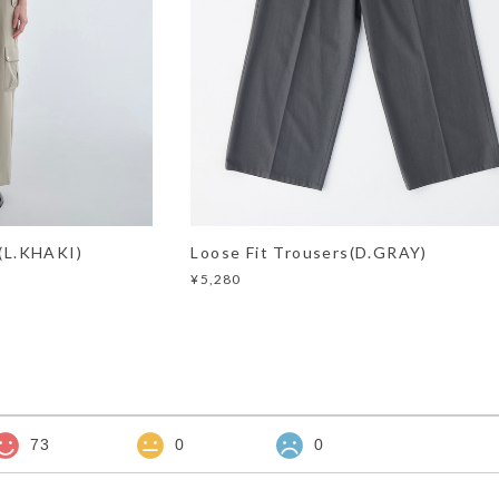
s(L.KHAKI)
Loose Fit Trousers(D.GRAY)
¥5,280
73
0
0