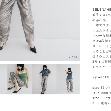
SELENA
派手すぎな
の存在感。
一本でスタ
ウエストタ
ッジーな印
裾は3段階
ストレート
えることが
後ろウエス
2
/
11
2サイズ展
ドライクリ
Nylon71% 
size 36 
り34.8cm 
size 38
35.8 裾幅