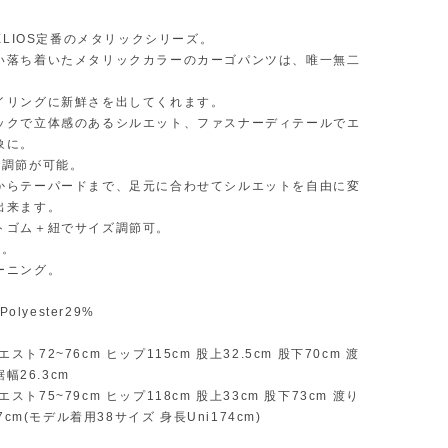
HELIOS定番のメタリックシリーズ。
い落ち着いたメタリックカラーのカーゴパンツは、唯一無二
イリングに新鮮さを出してくれます。
ックで立体感のあるシルエット、ファスナーディテールでエ
象に。
で調節が可能。
からテーパードまで、足元に合わせてシルエットを自由に変
出来ます。
トゴム＋紐でサイズ調節可。
開。
ーニング。
Polyester29%
:ウエスト72~76cm ヒップ115cm 股上32.5cm 股下70cm 渡
裾幅26.3cm
 :ウエスト75~79cm ヒップ118cm 股上33cm 股下73cm 渡り
27cm(モデル着用38サイズ 身長Uni174cm)