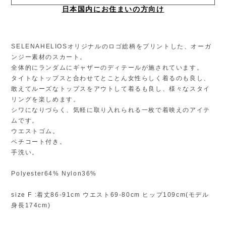
日本国内にお住まいの方向け
SELENAHELIOSオリジナルのロゴ総柄をプリントした、オーガ
ンジー素材のスカート。
全体的にランダムにギャザーのディテールが施されています。
タイトなトップスと合わせてとことん女性らしく着るのも良し、
敢えてルーズなトップスをアウトして着るも良し、様々なスタイ
リングを楽しめます。
シワになりづらく、気軽に取り入れられる一枚で着映えのアイテ
ムです。
ウエストゴム。
ペチコート付き。
手洗い。
Polyester64% Nylon36%
size F :着丈86-91cm ウエスト69-80cm ヒップ109cm(モデル
身長174cm)