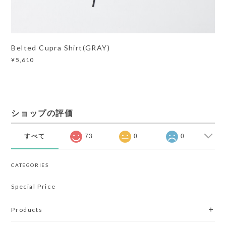
Belted Cupra Shirt(GRAY)
¥5,610
ショップの評価
すべて
73
0
0
CATEGORIES
Special Price
Products