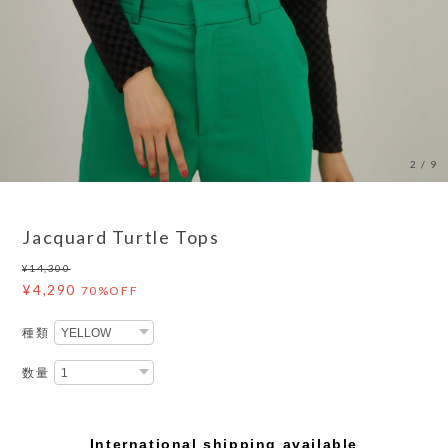
2
/
9
Jacquard Turtle Tops
¥14,300
¥4,290
70%OFF
種類
数量
International shipping available