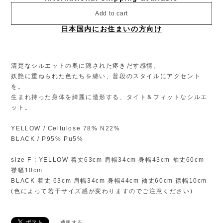
Add to cart
日本国内にお住まいの方向け
清楚なシルエットの奥に隠された疼きだす感情。
妖艶に重ねられた色たちを纏い、普段のスタイルにアクセント
を。
生まれ持った身体を綺麗に造形する、タイト＆フィットなシルエ
ット。
YELLOW / Cellulose 78% N22%
BLACK / P95% Pu5%
size F : YELLOW 着丈63cm 肩幅34cm 身幅43cm 袖丈60cm
襟幅10cm
BLACK 着丈 63cm 肩幅34cm 身幅44cm 袖丈60cm 襟幅10cm
(色によって若干サイズ感が変わりますのでご注意ください)
通報する