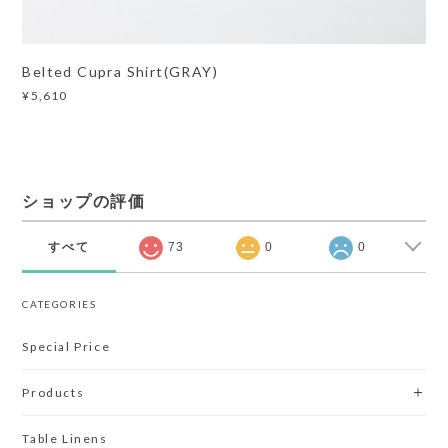
Belted Cupra Shirt(GRAY)
¥5,610
ショップの評価
すべて
73
0
0
CATEGORIES
Special Price
Products
Table Linens