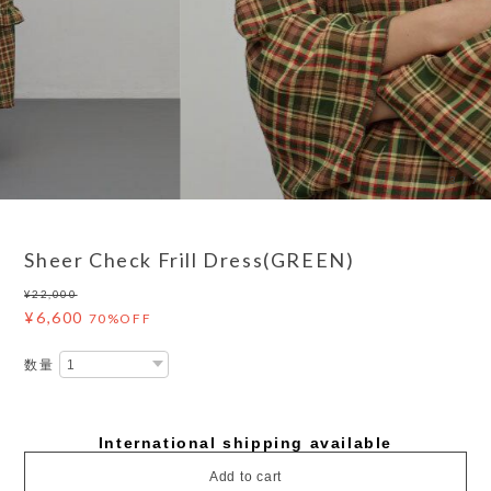
3
/
7
Sheer Check Frill Dress(GREEN)
¥22,000
¥6,600
70%OFF
数量
International shipping available
Add to cart