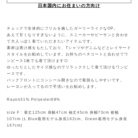
日本国内にお住まいの方向け
チェックで全体的にフリルを施したガーリーライクなOP。
あえて甘くなりすぎないように、スニーカーやビーサンと合わせ
て大人っぽく着ていただきたいアイテムです。
素材は透け感をもたしており、Tシャツやデニムなどとレイヤード
スタイルをお勧めしています。お持ちのペチコートと合わせてワ
ンピース1枚でも着て頂けます◎
ゆったりとしたサイズ感なのでリラックスして着て頂けるワンピ
ースです。
バックフロントにコンシール開きなので着脱もしやすいです。
レーヨンが入ってるので手洗いをお勧めします。
Rayon31% Polyester69%
size F : 着丈125cm 肩幅47cm 袖丈45cm 身幅73cm 裾幅
107cm (L.Blue着用モデル身長162cm、Green着用モデル身長
167cm)