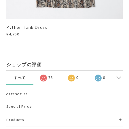
Python Tank Dress
¥4,950
ショップの評価
すべて
73
0
0
CATEGORIES
Special Price
Products