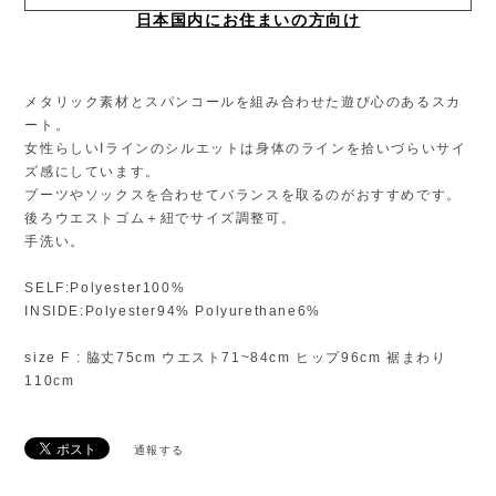
日本国内にお住まいの方向け
メタリック素材とスパンコールを組み合わせた遊び心のあるスカ
ート。
女性らしいIラインのシルエットは身体のラインを拾いづらいサイ
ズ感にしています。
ブーツやソックスを合わせてバランスを取るのがおすすめです。
後ろウエストゴム＋紐でサイズ調整可。
手洗い。
SELF:Polyester100%
INSIDE:Polyester94% Polyurethane6%
size F : 脇丈75cm ウエスト71~84cm ヒップ96cm 裾まわり
110cm
通報する