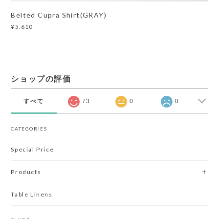
Belted Cupra Shirt(GRAY)
¥5,610
ショップの評価
すべて
73
0
0
CATEGORIES
Special Price
Products
Table Linens