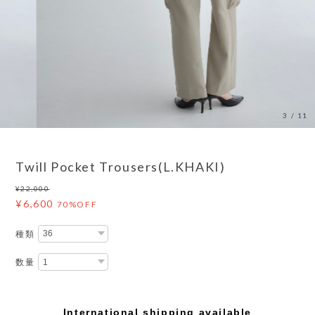
3
/
11
Twill Pocket Trousers(L.KHAKI)
¥22,000
¥6,600
70%OFF
種類
数量
International shipping available