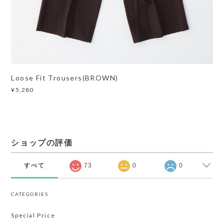
Loose Fit Trousers(BROWN)
¥5,280
ショップの評価
すべて
73
0
0
CATEGORIES
Special Price