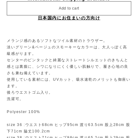
Add to cart
日本国内にお住まいの方向け
メランジ感のあるソフトなツイル素材のトラウザー。
淡いグリーン&ベージュのスモーキーなカラーは、大人っぽく高
級感がります。
センターのピンタックと綺麗なストレートシルエットのきちんと
感とは裏腹に、シワになりにくく優しい肌触りで、履き心地の良
さも兼ね備えています。
使用している素材には、UVカット、吸水速乾のメリットも御座い
ます。
後ろウエストゴム入り。
洗濯可。
Polyester 100%
size 36 :ウエスト68cm ヒップ95cm 渡り63.5cm 股上28cm 股
下71cm 脇丈100.2cm
size 38 :ウエスト71cm ヒップ98cm 渡り65.2cm 股上29cm 股